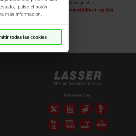
éduire les coûts, à la fois pour l’assemblage et la
restado, pulse el botón
aintenance, ce qui nous rend très
compétitifs et rapides
a más información.
ans l’exécution des travaux.
mitir todas las cookies